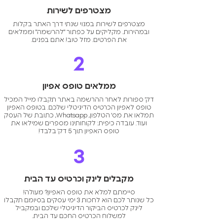
home.
gallery and many other unique
מצטרפים לשירות
*Subject to the site regulations.
features.
מצטרפים לשירות במנוי שנתי דרך האתר בקלות
✅ 9 different designs - so you can
ובמהירות. מקליקים על כפתור "להרשמה" וממלאים
choose the design that best suits
את הפרטים. מזל טוב! אתם בפנים.
your brand colors.
2
✅ Smart card based on NFC
technology.
ממלאים טופס אפיון
דק' ספורות לאחר ההרשמה באתר תקבלו מייל המכיל
טופס לאפיון הכרטיס הדיגיטלי שלכם. בטופס האפיון
תמלאו את מס' הטלפון, Whatsapp, כתובת של העסק
ועוד. עובדה כיפית: לקוחותינו מספרים שמילאו את
טופס האפיון תוך 5 דק' בלבד!
3
מקבלים לינק וכרטיס עד הבית
סיימתם למלא את טופס האפיון? מעולה!
כל שנותר לכם הוא לחכות 3 ימי עסקים בסיומם תקבלו
לינק לכרטיס הביקור הדיגיטלי שלכם ובמקביל
למשלוח הכרטיס החכם עד הבית.