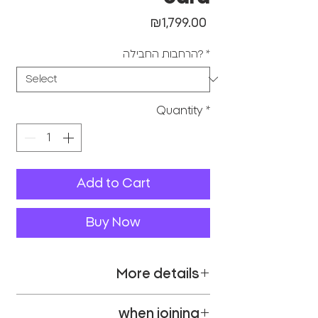
Price
₪1,799.00
הרחבות החבילה?
*
Quantity
*
Add to Cart
Buy Now
More details
DME is a smart card that sits in
when joining